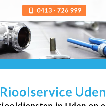
0413 - 726 999
Rioolservice Ude
riooldiensten in Uden op e