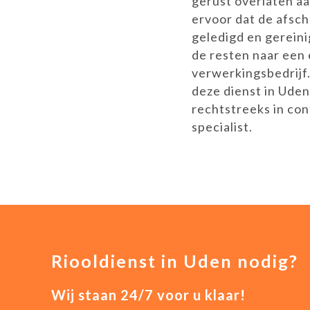
gerust overlaten aa
ervoor dat de afsch
geledigd en gerein
de resten naar een
verwerkingsbedrijf
deze dienst in Uden?
rechtstreeks in con
specialist.
Riooldienst in Uden nodig?
Wij staan 24/7 voor u klaar!