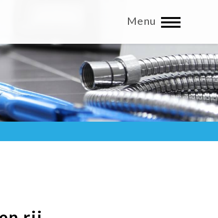
Menu
n
en rij