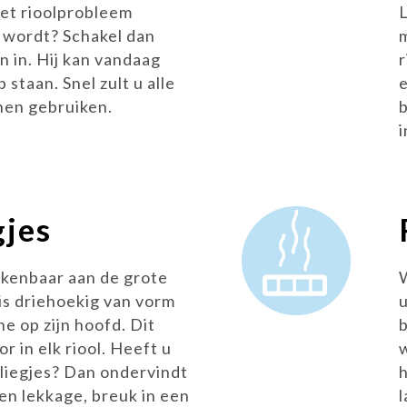
het rioolprobleem
 wordt? Schakel dan
n in. Hij kan vandaag
 staan. Snel zult u alle
nen gebruiken.
gjes
erkenbaar aan de grote
is driehoekig van vorm
e op zijn hoofd. Dit
b
r in elk riool. Heeft u
vliegjes? Dan ondervindt
en lekkage, breuk in een
l